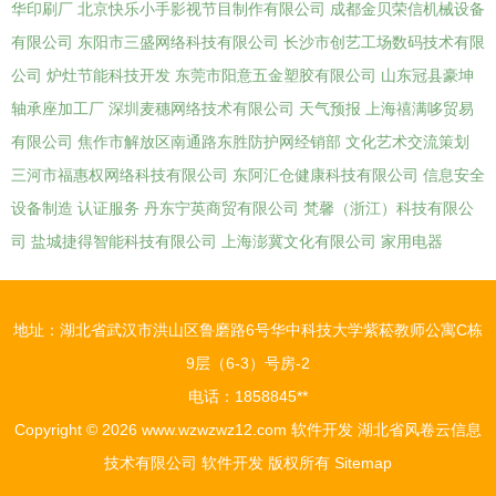
华印刷厂
北京快乐小手影视节目制作有限公司
成都金贝荣信机械设备
有限公司
东阳市三盛网络科技有限公司
长沙市创艺工场数码技术有限
公司
炉灶节能科技开发
东莞市阳意五金塑胶有限公司
山东冠县豪坤
轴承座加工厂
深圳麦穗网络技术有限公司
天气预报
上海禧满哆贸易
有限公司
焦作市解放区南通路东胜防护网经销部
文化艺术交流策划
三河市福惠权网络科技有限公司
东阿汇仓健康科技有限公司
信息安全
设备制造
认证服务
丹东宁英商贸有限公司
梵馨（浙江）科技有限公
司
盐城捷得智能科技有限公司
上海澎冀文化有限公司
家用电器
地址：湖北省武汉市洪山区鲁磨路6号华中科技大学紫菘教师公寓C栋
9层（6-3）号房-2
电话：1858845**
Copyright © 2026
www.wzwzwz12.com
软件开发
湖北省风卷云信息
技术有限公司
软件开发
版权所有
Sitemap