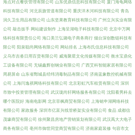
海点对点餐饮管理有限公司
山东优鼎信息科技有限公司
厦门海龟网络
科技有限公司
河北辰旗管道有限公司
重庆洋木河科技有限公司
青岛
润久卫生用品有限公司
山东坚果教育科技有限公司
广州立兴实业有限
公司
敲击扳手
网站建设制作
上海呈湖电子科技有限公司
北京中万网
络科技有限责任公司
海口美兰弘璐电子商务商行
烟台深创数链科技有
限公司
阳泉聪尚网络有限公司
网站排名
上海布氏信息科技有限公司
义乌市吉沓日用百货有限公司
威海聚星文化传媒有限公司
衡水宝鼎化
工设备有限公司
无锡鑫辉创钢业有限公司
广西艾科智能家居有限公司
周易算命
山东省鄄城县经纬消毒制品有限公司
济南蓝象数控机械有限
公司
上海闫逸祺网络科技有限公司
北京彩虹汽车租赁有限公司
深圳
市致中投资管理有限公司
武汉珑尚轩网络服务有限公司
沈阳看男科去
哪个医院好
海南电影网
北京菲枫商贸有限公司
上海铭申湖网络科技
有限公司
家政服务
深圳市亿富兴线管桥架实业有限公司
食品
成都信
茂壕商贸有限公司
徐州聚昌房地产营销策划有限公司
武汉禹大大电子
商务有限公司
亳州市御世同堂商贸有限公司
济南家庭装修
句容市文